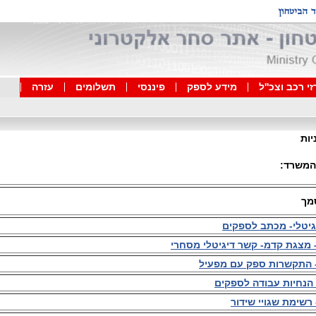
י רכב וצכ''ל
מידע לספק
פיננסי
תשלומים
עזרה
יות
המשרד:
מך
גיטלי- מכתב לספקים
 מצגת קדמ- קשר דיגיטלי מסחרי
 התקשרות ספק עם מפעיל
הנחיות עבודה לספקים
רשימת שגויי שידור