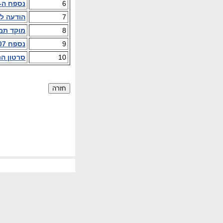
6
נספח ה- 
7
הודעה ל
8
מוקד תמי
9
נספח 007 - חשבונית ירוקה במשרד הביטחון (קד"ם – קשר דיגיטלי מסחרי)
10
סרטון הנ
חזרה