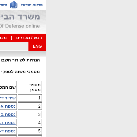
רכש / מכרזים
מכרז
ENG
הנחיות לשידור חשבונ
מסמכי משנה לספקי 
מספר
שם המס
מסמך
1
שידור די
2
נספח א-
3
נספח ב-
4
נספח ג- 
5
נספח ד- 