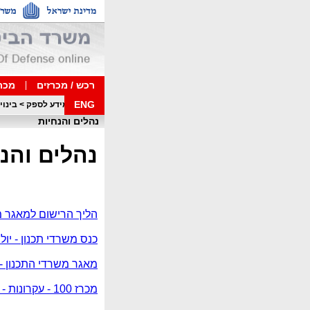
רכש / מכרזים
מכרז
ENG
דף בית
>
מידע לספק
>
בינוי
נהלים והנחיות
נהלים והנ
הליך הרישום למאגר משרדי
כנס משרדי תכנון - יולי 021
מאגר משרדי התכנון - הע
מכרז 100 - עקרונות - יולי 2021