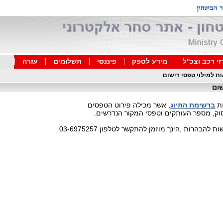
י רכב וצכ''ל
מידע לספק
פיננסי
תשלומים
עזרה
ת למילוי טפסי רישום
שום
זת
ברשימת התיוג
, אשר מכילה פירוט הטפסים
ק, מספר העותקים וטפסי המקור הנדרשים.
להבהרות ,הינך מוזמן להתקשר לטלפון 03-6975257