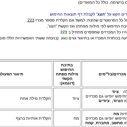
ברשימה, כולל כל המועדים)
ים הקש על "
הצג
" לקבלת דף תוצאות החיפוש.
 על כל הפרמטרים שהזנת. למשל אם הקלדת מספר מכרז
223
,
בת החיפוש לפי מילות מפתח) ואז הקשת "הצג",
יהיו כל המכרזים שמספרם מתחיל ב
223
ה בכותרת המכרז או בתיאור גורם נוגע (
בהנחה
ש
שתי האפשרויות הללו סומנ
בתיבת
החיפוש
מכרזים/בל"מים
מילות מפתח
תיאור הפעולה
הקש/י
(דוגמא):
לה:
ציוד
חיפוש יופיעו גם מכרזים
ציוד
הקלדת
מילה אחת
מו
הציוד, ציודים
יות
מח
חיפוש יופיעו גם מכרזים
מח
הקלדת אותיות ברצף
מו
מחשב
,
מחברת
,
קמח