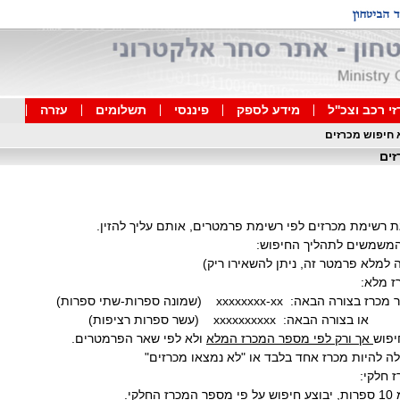
י רכב וצכ''ל
מידע לספק
פיננסי
תשלומים
עזרה
 חיפוש מכרזים
זים
רשימת מכרזים לפי רשימת פרמטרים, אותם עליך להזין.
משמשים לתהליך החיפוש:
ה למלא פרמטר זה, ניתן להשאירו ריק)
 מלא:
ר מכרז בצורה הבאה:
xxxxxxxx-xx (
שמונה ספרות-שתי ספרות)
או בצורה הבאה:
xxxxxxxxxx (
עשר ספרות רציפות)
פוש
אך ורק לפי מספר המכרז המלא
ולא לפי שאר הפרמטרים.
היות מכרז אחד בלבד או "לא נמצאו מכרזים"
חלקי:
קי.