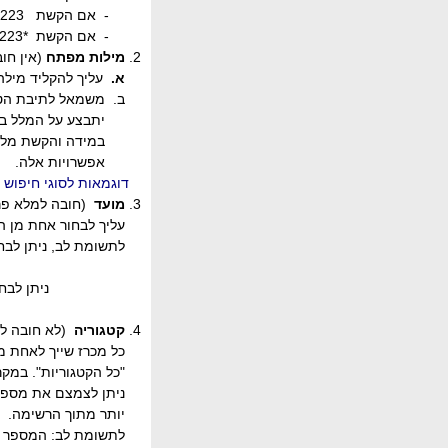
- אם הקשת 223 -
-
אם הקשת *223
2.
מילות מפתח
(אין חו
א.
עליך להקליד מילה
ב. משמאל לתיבת הטקס
יתבצע על המלל בכותר
במידה והקשת מלל לחי
אפשרויות אלה.
דוגמאות לסוגי חיפוש
3.
מועד
(חובה למלא פר
עליך לבחור אחת מן הא
לתשומת לב, ניתן לבחור מכרזים שה
(כברירת מחדל מוצגים
ניתן לבחור מכרזים שמוע
(כברירת מחדל מוצגי
4.
קטגוריה
(לא חובה למ
כל מכרז שייך לאחת מה
"כל הקטגוריות". במקרה
ניתן לצמצם את מספר המ
יותר מתוך הרשימה.
לתשומת לב: המספר שמופ