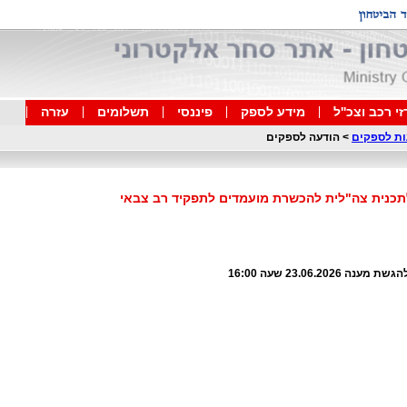
י רכב וצכ''ל
מידע לספק
פיננסי
תשלומים
עזרה
ות לספקים
>
הודעה לספקים
כנית ‌צה‌"לית‌ להכשרת מ‌ועמ‌דים לתפקי‌ד רב ‌צבאי
ה 23.06.2026 שעה 16:00