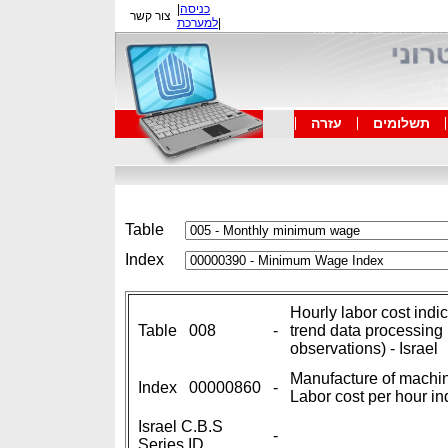
|
כניסה
צור קשר
למערכת
|
תשלומים
עזרה
Table
Index
Hourly labor cost indi
Table
008
-
trend data processing
observations) - Israel
Manufacture of machi
Index
00000860
-
Labor cost per hour in
Israel C.B.S
-
Series ID